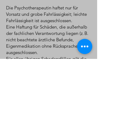
Die Psychotherapeutin haftet nur für
Vorsatz und grobe Fahrlässigkeit; leichte
Fahrlässigkeit ist ausgeschlossen.
Eine Haftung für Schäden, die außerhalb
der fachlichen Verantwortung liegen (z. B.
nicht beachtete ärztliche Befunde,
Eigenmedikation ohne Rücksprache), ist
ausgeschlossen.
Für allen übrigen Schadensfällen gilt die
gesetzliche Haftung.
9. Berufshaftpflichtversicherung
Die Psychotherapeutin verfügt über eine
Berufshaftpflichtversicherung mit einer
Mindestversicherungssumme von
1 Million Euro pro Versicherungsfall, wie es
die berufsrechtlichen Vorgaben erfordern.
10. Schlussbestimmungen