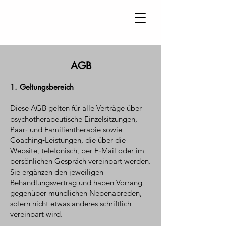
AGB
1. Geltungsbereich
Diese AGB gelten für alle Verträge über
psychotherapeutische Einzelsitzungen,
Paar‑ und Familientherapie sowie
Coaching‑Leistungen, die über die
Website, telefonisch, per E‑Mail oder im
persönlichen Gespräch vereinbart werden.
Sie ergänzen den jeweiligen
Behandlungsvertrag und haben Vorrang
gegenüber mündlichen Nebenabreden,
sofern nicht etwas anderes schriftlich
vereinbart wird.