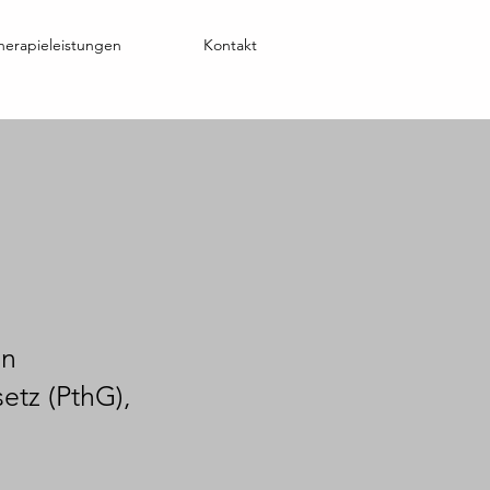
herapieleistungen
Kontakt
in
etz (PthG),